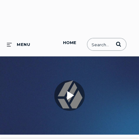
HOME
Enter terms to
MENU
Play